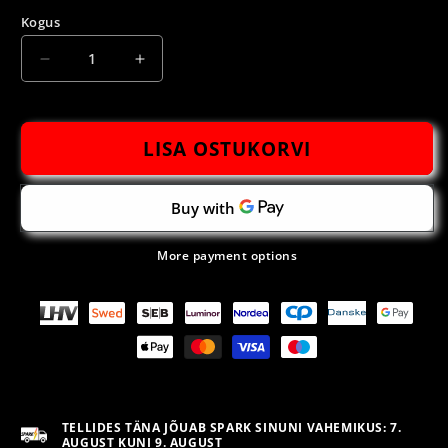
Kogus
Vähenda
Suurenda
SPARK
SPARK
MAHLANE
MAHLANE
VAARIKAS
VAARIKAS
LISA OSTUKORVI
kogust
kogust
More payment options
TELLIDES TÄNA JÕUAB SPARK SINUNI VAHEMIKUS: 7.
AUGUST KUNI 9. AUGUST