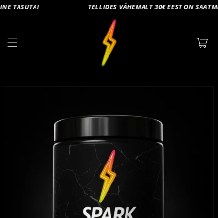
Mine
UTA!
TELLIDES VÄHEMALT 30€ EEST ON SAATMINE TAS
sisu
juurde
Ostukorv
Jätke
tooteinfo
juurde