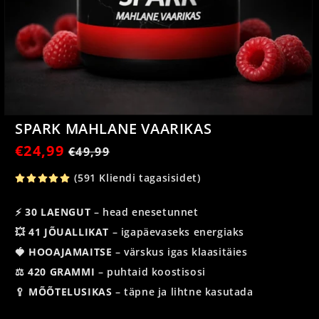
SPARK MAHLANE VAARIKAS
Tavahind
€24,99
Soodushind
€49,99
(591 Kliendi tagasisidet)
⚡
30 LAENGUT
– head enesetunnet
💥 41 JÕUALLIKAT
– igapäevaseks energiaks
🍓
HOOAJAMAITSE
– värskus igas klaasitäies
⚖️
420 GRAMMI
– puhtaid koostisosi
🥄
MÕÕTELUSIKAS
– täpne ja lihtne kasutada