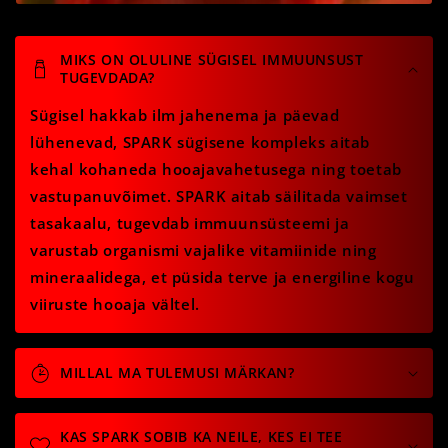
MIKS ON OLULINE SÜGISEL IMMUUNSUST
TUGEVDADA?
Sügisel hakkab ilm jahenema ja päevad
lühenevad, SPARK sügisene kompleks aitab
kehal kohaneda hooajavahetusega ning toetab
vastupanuvõimet. SPARK aitab säilitada vaimset
tasakaalu, tugevdab immuunsüsteemi ja
varustab organismi vajalike vitamiinide ning
mineraalidega, et püsida terve ja energiline kogu
viiruste hooaja vältel.
MILLAL MA TULEMUSI MÄRKAN?
KAS SPARK SOBIB KA NEILE, KES EI TEE