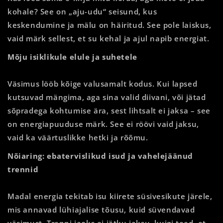
kohale? See on „aju-udu“ seisund, kus
keskendumine ja mälu on häiritud. See pole laiskus,
vaid märk sellest, et su kehal ja ajul napib energiat.
Mõju isiklikule elule ja suhetele
Väsimus lööb kõige valusamalt kodus. Kui lapsed
kutsuvad mängima, aga sina valid diivani, või jätad
sõpradega kohtumise ära, sest lihtsalt ei jaksa – see
on energiapuuduse märk. See ei röövi vaid jaksu,
vaid ka väärtuslikke hetki ja rõõmu.
Nõiaring: ebatervislikud isud ja vahelejäänud
trennid
Madal energia tekitab isu kiirete süsivesikute järele,
mis annavad lühiajalise tõusu, kuid süvendavad
väsimust. Trenni jaoks ei jätku jaksu, kuigi tead, et