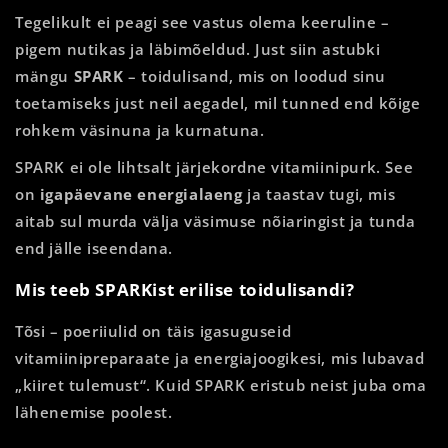
Tegelikult ei peagi see vastus olema keeruline –
pigem nutikas ja läbimõeldud. Just siin astubki
mängu
SPARK
– toidulisand, mis on loodud sinu
toetamiseks just neil aegadel, mil tunned end kõige
rohkem väsinuna ja kurnatuna.
SPARK ei ole lihtsalt järjekordne vitamiinipurk. See
on
igapäevane energialaeng
ja taastav tugi, mis
aitab sul murda välja väsimuse nõiaringist ja tunda
end jälle iseendana.
Mis teeb SPARKist erilise toidulisandi?
Tõsi – poeriiulid on täis igasuguseid
vitamiinipreparaate ja energiajoogikesi, mis lubavad
„kiiret tulemust“. Kuid SPARK eristub neist juba oma
lähenemise poolest.