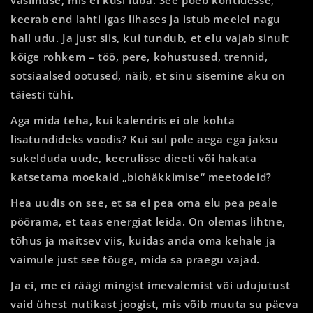
keerab end lahti igas lihases ja istub meelel nagu
hall udu. Ja just siis, kui tundub, et elu vajab sinult
kõige rohkem – töö, pere, kohustused, trennid,
sotsiaalsed ootused, näib, et sinu sisemine aku on
täiesti tühi.
Aga mida teha, kui kalendris ei ole kohta
lisatundideks voodis? Kui sul pole aega ega jaksu
sukelduda uude, keerulisse dieeti või hakata
katsetama moekaid „biohäkkimise“ meetodeid?
Hea uudis on see, et sa ei pea oma elu pea peale
pöörama, et taas energiat leida. On olemas lihtne,
tõhus ja maitsev viis, kuidas anda oma kehale ja
vaimule just see tõuge, mida sa praegu vajad.
Ja ei, me ei räägi mingist imevalemist või udujutust
vaid ühest nutikast joogist, mis võib muuta su päeva