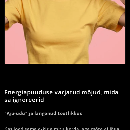
Energiapuuduse varjatud mõjud, mida
sa ignoreerid
"Aju-udu" ja langenud tootlikkus
Kas loed sama e-kirja mitu korda, aga mõte ei jõua