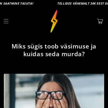
Mine
TASUTA!
TELLIDES VÄHEMALT 30€ EEST ON SAATMINE T
sisu
juurde
Ostukorv
Miks sügis toob väsimuse ja
kuidas seda murda?