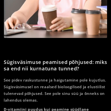
Sügisväsimuse peamised põhjused: miks
sa end nii kurnatuna tunned?
See pidev raskustunne ja haigutamine pole kujutlus.
Sügisväsimusel on reaalsed bioloogilised ja elustiilist
tulenevad põhjused. See pole sinu süü ja õnneks on
lahendus olemas.
D-vitamiini puudus kui peamine süüdlane